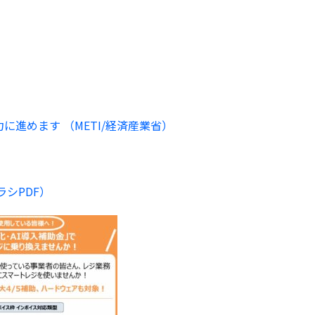
進めます （METI/経済産業省）
シPDF）