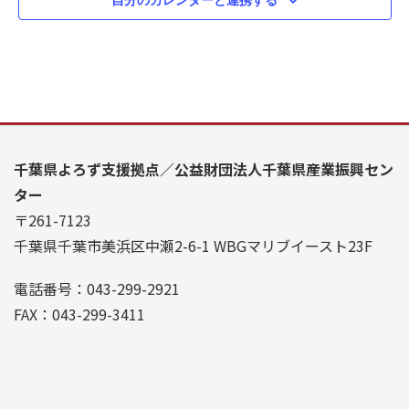
ビ
を
ュ
検
ー
索
ナ
し
ビ
て
ゲ
ナ
千葉県よろず支援拠点／公益財団法人千葉県産業振興セン
ー
ター
ビ
〒261-7123
シ
ゲ
千葉県千葉市美浜区中瀬2-6-1 WBGマリブイースト23F
ョ
ー
ン
電話番号：043-299-2921
シ
FAX：043-299-3411
ョ
ン
を