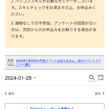
2. パソコンスキルが必要なセミナーがございま
す。スキルチェックをお済ませの上、お申込みく
ださい。
3. 連絡なしでの不参加、アンケートの回答がない
方は、次回からのお申込みをお断りする場合があ
ります。
2024年1月28日の予定イベントはありません。
次のイベントイベ
N
ントへ進む
o
t
i
2024-01-28
イ
イ
c
検
日
e
索
日
ベ
ベ
付
付
ン
ン
前日
翌日
を
選
ト
ト
択
自分のカレンダーと連携する