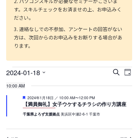
2. パソコンスキルが必要なセミナーがございま
す。スキルチェックをお済ませの上、お申込みく
ださい。
3. 連絡なしでの不参加、アンケートの回答がない
方は、次回からのお申込みをお断りする場合があ
ります。
2024-01-18
イ
イ
検
日
索
日
ベ
ベ
付
10:00 AM
付
ン
ン
を
注
2024年1月18日 ／ 10:00 AM
〜
12:00 PM
選
目
ト
【満員御礼】女子ウケするチラシの作り方講座
ト
択
ビ
千葉県よろず支援拠点
美浜区中瀬2-6-1 千葉市
を
ュ
検
ー
索