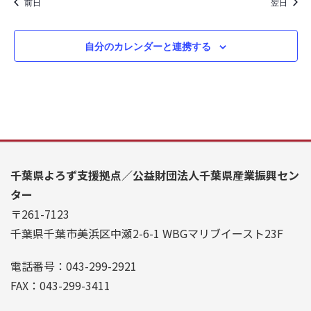
前日
翌日
ナ
し
ビ
て
自分のカレンダーと連携する
ゲ
ナ
ー
ビ
シ
ゲ
ョ
ー
ン
シ
千葉県よろず支援拠点／公益財団法人千葉県産業振興セン
ョ
ター
〒261-7123
ン
千葉県千葉市美浜区中瀬2-6-1 WBGマリブイースト23F
を
表
電話番号：043-299-2921
FAX：043-299-3411
示