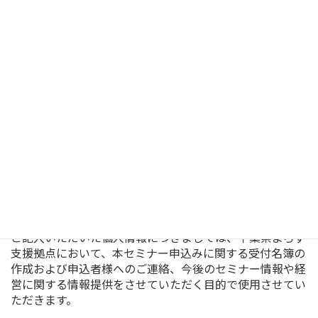
※企業名（ふりがな）、所在地（郵便番号）、電話番号、
受講者名（ふりがな、役職名）、メールアドレス、申込者
がご本人でない時は、申し込まれた方の電話番号、メール
アドレスをご記入ください。
参加決定の返信がない場合、お手数ですがお電話での確認
をお願いいたします。
お申込みはこちらから
0
ご記入いただいた個人情報につきましては、千葉県よろず
支援拠点において、本セミナー申込みに関する受付名簿の
作成および申込者様へのご連絡、今後のセミナー情報や経
営に関する情報提供をさせていただく目的で使用させてい
ただきます。